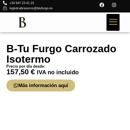
+34 947 23 41 23
logisticabraseros@btufurgo.es
B-Tu Furgo Carrozado
Isotermo
Precio por día desde:
157,50
€
IVA no incluido
Más información aquí