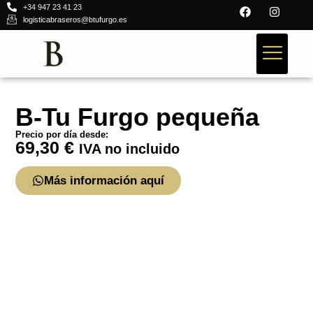
+34 947 23 41 23
logisticabraseros@btufurgo.es
B-Tu Furgo pequeña
Precio por día desde:
69,30
€
IVA no incluido
Más información aquí